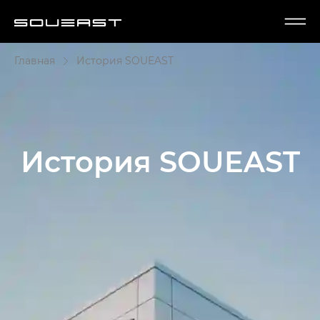
Главная
История SOUEAST
История SOUEAST