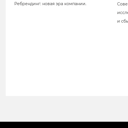
Ребрендинг: новая эра компании.
Сове
иссл
и сб