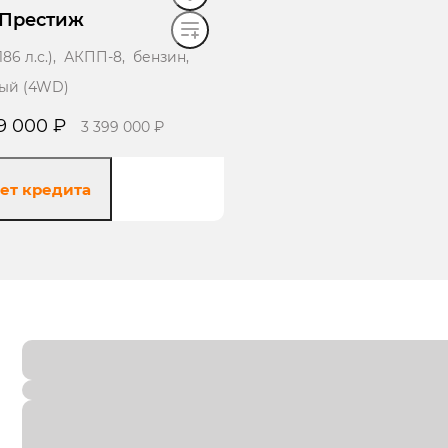
 Престиж
 (186 л.с.), АКПП-8, бензин,
ый (4WD)
9 000 ₽
3 399 000 ₽
ет кредита
олучить предложение