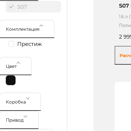
S07
S07
1.6 л
Полн
Комплектация
2 99
Престиж
Расч
Цвет
П
Коробка
Привод