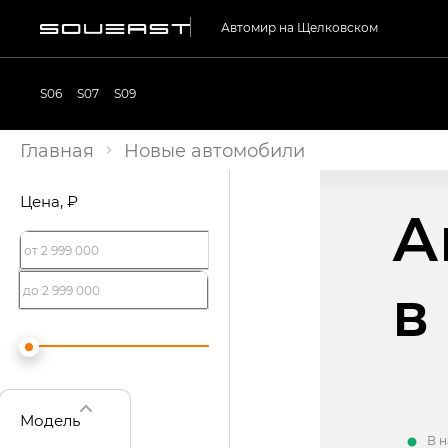
Автомир на Щелковском
S06
S07
S09
Главная
Новые автомобили
Цена
, ₽
А
в
Модель
В 