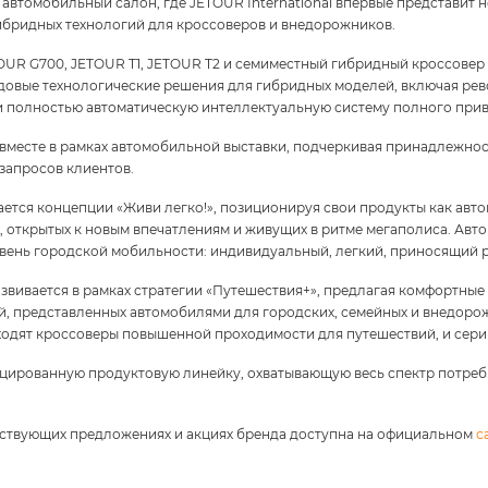
автомобильный салон, где JETOUR International впервые представит 
ибридных технологий для кроссоверов и внедорожников.
OUR G700, JETOUR T1, JETOUR T2 и семиместный гибридный кроссовер
едовые технологические решения для гибридных моделей, включая р
 полностью автоматическую интеллектуальную систему полного при
месте в рамках автомобильной выставки, подчеркивая принадлежност
запросов клиентов.
ется концепции «Живи легко!», позиционируя свои продукты как ав
, открытых к новым впечатлениям и живущих в ритме мегаполиса. Авт
вень городской мобильности: индивидуальный, легкий, приносящий 
азвивается в рамках стратегии «Путешествия+», предлагая комфортны
ий, представленных автомобилями для городских, семейных и внедоро
входят кроссоверы повышенной проходимости для путешествий, и сер
цированную продуктовую линейку, охватывающую весь спектр потребн
йствующих предложениях и акциях бренда доступна на официальном
с