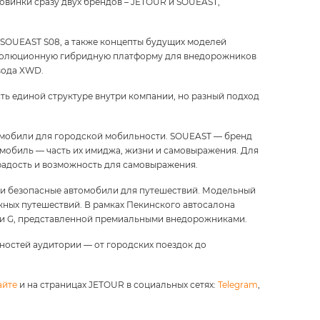
новинки сразу двух брендов – JETOUR и SOUEAST,
 SOUEAST S08, а также концепты будущих моделей
еволюционную гибридную платформу для внедорожников
вода XWD.
ь единой структуре внутри компании, но разный подход
томобили для городской мобильности. SOUEAST — бренд
омобиль — часть их имиджа, жизни и самовыражения. Для
радость и возможность для самовыражения.
е и безопасные автомобили для путешествий. Модельный
жных путешествий. В рамках Пекинского автосалона
ии G, представленной премиальными внедорожниками.
остей аудитории — от городских поездок до
айте
и на страницах JETOUR в социальных сетях:
Telegram
,