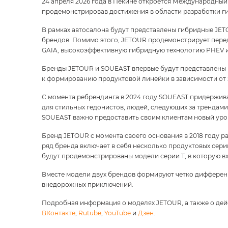
24 апреля 2026 года в Пекине откроется Международный 
продемонстрировав достижения в области разработки г
В рамках автосалона будут представлены гибридные JET
брендов. Помимо этого, JETOUR продемонстрирует пер
GAIA, высокоэффективную гибридную технологию PHEV и
Бренды JETOUR и SOUEAST впервые будут представлены в
к формированию продуктовой линейки в зависимости от 
С момента ребрендинга в 2024 году SOUEAST придержива
для стильных гедонистов, людей, следующих за трендами
SOUEAST важно предоставить своим клиентам новый уро
Бренд JETOUR с момента своего основания в 2018 году р
ряд бренда включает в себя несколько продуктовых сер
будут продемонстрированы модели серии T, в которую 
Вместе модели двух брендов формируют четко дифферен
внедорожных приключений.
Подробная информация о моделях JETOUR, а также о де
ВКонтакте
,
Rutube
,
YouTube
и
Дзен
.