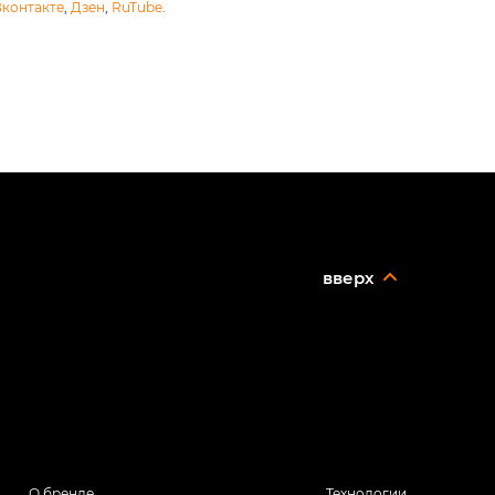
Вконтакте
,
Дзен
,
RuTube
.
вверх
О бренде
Технологии