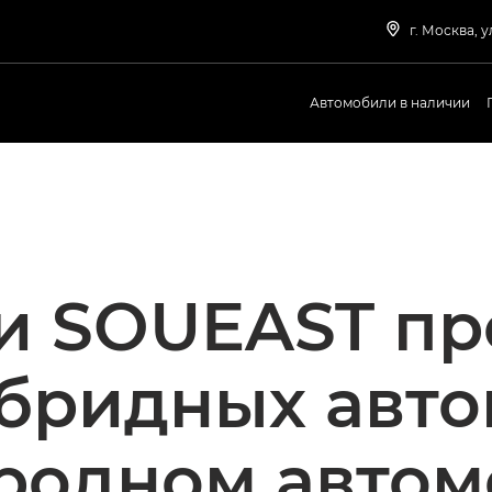
г. Москва, ул
Автомобили в наличии
и SOUEAST пр
ибридных авто
родном автом