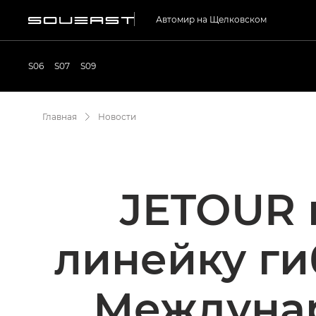
Автомир на Щелковском
S06
S07
S09
Главная
Новости
JETOUR 
линейку г
Междуна